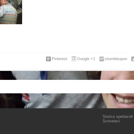
Pinterest
Google +1
stumbleupon
Storico spettacoli
Scriveteci