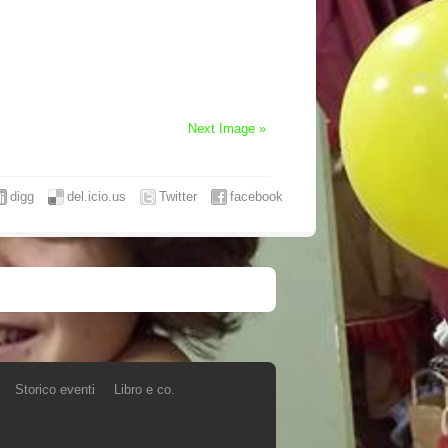
Next Image »
digg
del.icio.us
Twitter
facebook
Storico eventi
Libro e co.