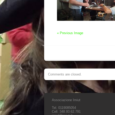
« Previous Image
Comments are closed.
Associazione Imiut
Tel. 0119085054
Cell. 348.93.62.791