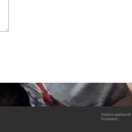
Storico spettacoli
Scriveteci