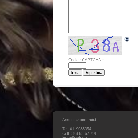
Codice CAPTCHA:
*
Associazione Imiut
Tel. 0119085054
Cell. 348.93.62.791