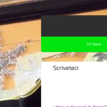
Chi Siamo
Scriveteci
a Imiut, via Rocciavrè 24, Bruino(