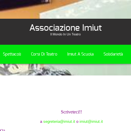
Associazione Imiut
Il Mondo In Un Teatro
Spettacoli
Corsi Di Teatro
Imiut A Scuola
Solidarietà
Scriveteci!!
a
segreteria@imiut.it
o
imiut@imiut.it
TO)