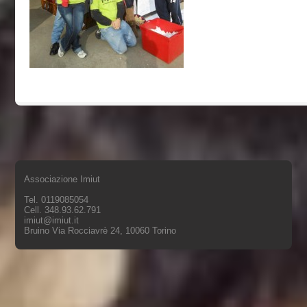
Associazione Imiut
Tel. 0119085054
Cell. 348.93.62.791
imiut@imiut.it
Bruino Via Rocciavrè 24, 10060 Torino