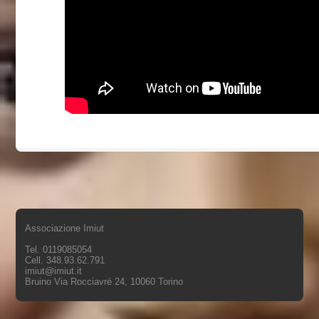
Associazione Imiut
Tel. 0119085054
Cell. 348.93.62.791
imiut@imiut.it
Bruino Via Rocciavrè 24, 10060 Torino