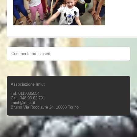
Comments are closed.
Associazione Imiut
Tel. 0119085054
Cell. 348.93.62.791
imiut@imiut.it
Bruino Via Rocciavrè 24, 10060 Torino