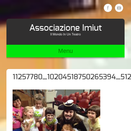
Associazione Imiut
Il Mondo In Un Teatro
Menu
11257780_10204518750265394_51