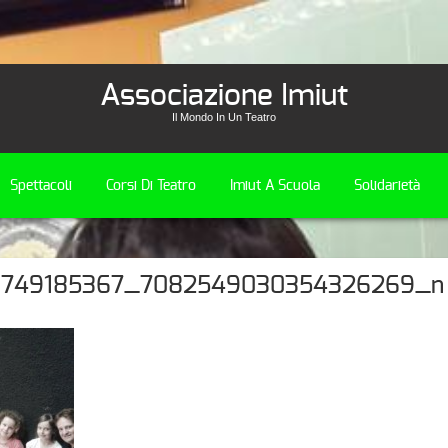
Associazione Imiut
Il Mondo In Un Teatro
Spettacoli
Corsi Di Teatro
Imiut A Scuola
Solidarietà
8749185367_7082549030354326269_n