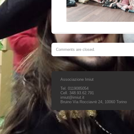
Comments are closed.
Associazione Imiut
Tel. 0119085054
Cell. 348.93.62.791
imiut@imiut.it
Bruino Via Rocciavrè 24, 10060 Torino