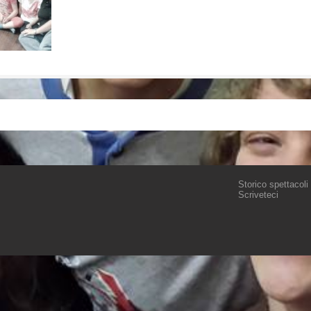
Storico spettacoli
Scriveteci