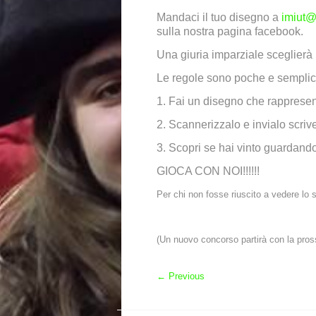
Mandaci il tuo disegno a
imiut@i
sulla nostra pagina facebook.
Una giuria imparziale sceglierà i
Le regole sono poche e semplic
1. Fai un disegno che rappresenti
2. Scannerizzalo e invialo scriv
3. Scopri se hai vinto guardando 
GIOCA CON NOI!!!!!!
Per chi non fosse riuscito a vedere lo 
(Un nuovo concorso partirà con la pross
←
Previous