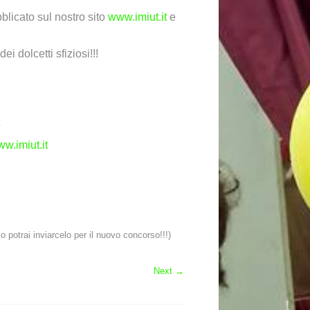
blicato sul nostro sito
www.imiut.it
e
i dolcetti sfiziosi!!!
w.imiut.it
 potrai inviarcelo per il nuovo concorso!!!)
Next
→