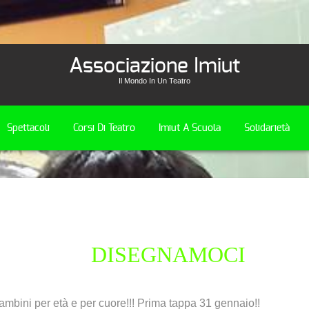
Associazione Imiut
Il Mondo In Un Teatro
Spettacoli
Corsi Di Teatro
Imiut A Scuola
Solidarietà
DISEGNAMOCI
bambini per età e per cuore!!! Prima tappa 31 gennaio!!