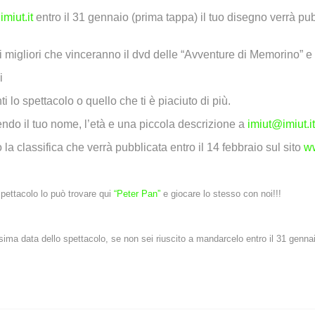
miut.it
entro il 31 gennaio (prima tappa) il tuo disegno verrà pub
 migliori che vinceranno il dvd delle “Avventure di Memorino” e de
i
 lo spettacolo o quello che ti è piaciuto di più.
endo il tuo nome, l’età e una piccola descrizione a
imiut@imiut.it
la classifica che verrà pubblicata entro il 14 febbraio sul sito
ww
spettacolo lo può trovare qui
“Peter Pan”
e giocare lo stesso con noi!!!
ima data dello spettacolo, se non sei riuscito a mandarcelo entro il 31 gennaio