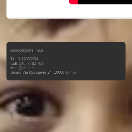
Associazione Imiut
Tel. 0119085054
Cell. 348.93.62.791
imiut@imiut.it
Bruino Via Rocciavrè 24, 10060 Torino