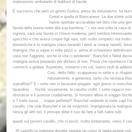
materassino ambulante di bubboni di favole.
È successo che però un giorno Giuliva, presa da entusiasmo, ha buca
Gretel e quella di Biancaneve. Le due storie schiz
hanno riportate accavallate nel libro che una ge
favola della buona notte alla sua bambina:-” c’era una volta la casa di
signora, sarà una favola in chiave moderna, però sembra interessante
specchio e che aveva cinque figli nani, tutti molto simpatici ma
molto 
domestiche e la matrigna stava lavando i denti ai cinque nanetti, fe
matrigna che si ruppe in mille pezzi e, prima di schiantarsi definiti
casa non fuggirete, anche la vita ci perderete”. Bianchel e Netel dec
matrigna aveva preparato per disfarsi di loro. Prima che spuntasse l’al
cominciò a gridare “Aspettate, veniamo con voi, siamo stufi di addent
Così, detto fatto, scapparono in sette e si rifugia
naturalmente, e generosa, tanto che recitava fila
sopraffina?” E i sette non si facevano pregare: ogni giorno si rosicchi
lavandino … finché, ovviamente, la casetta crollò. I sette ragazzi no
ritrovasse e li punisse crudelmente. Si rimisero allora in viaggio finchè
e 7 mele rosse … troppo perfetta!!! Bianchel vedendo le mele capì l’ing
cavallo, che vide Bianchel e se ne innamorò. Imprigionata la matrigna 
senza gli altri sei, il principe ebbe il suo da fare a farli salire tutti
quanti sul povero cavallo, che si avviò, molto lentamente, verso il cast
Al castello la matrigna dovette seguire un corso di rieducazione con i