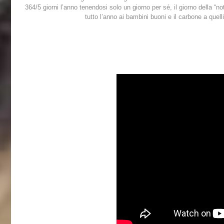
364/5 giorni l’anno tenendosi solo un giorno per sé, il giorno della “not
tutto l’anno ai bambini buoni e il carbone a quelli