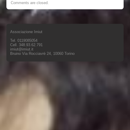
Comments are closed.
Associazione Imiut
Tel. 0119085054
Cell. 348.93.62.791
imiut@imiut.it
Bruino Via Rocciavrè 24, 10060 Torino