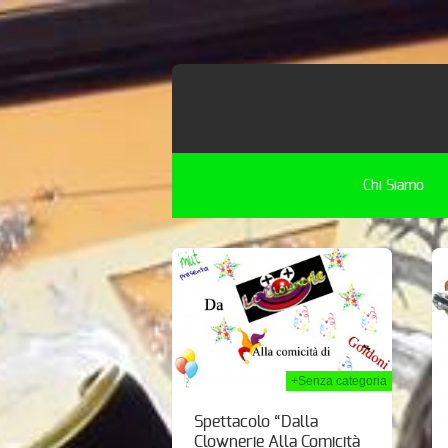
Chi Siamo
06th Giu 2014
02nd Giu 2014
+Senza categoria
Spettacolo “Dalla
Clownerie Alla Comicità