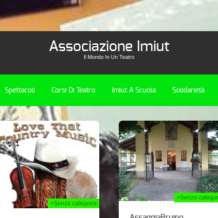
Associazione Imiut
Il Mondo In Un Teatro
Spettacoli
Corsi Di Teatro
Imiut A Scuola
Solidarietà
02nd Giu 2014
28t
+Senza categor
+Senza categoria
AssaggiaBruino