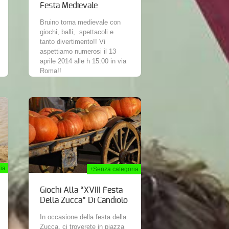
Festa Medievale
Bruino torna medievale con
giochi, balli, spettacoli e
tanto divertimento!! Vi
aspettiamo numerosi il 13
aprile 2014 alle h 15:00 in via
Roma!!
 Set 2013
ia
+Senza categoria
Giochi Alla “XVIII Festa
Della Zucca” Di Candiolo
In occasione della festa della
Zucca, ci troverete in piazza