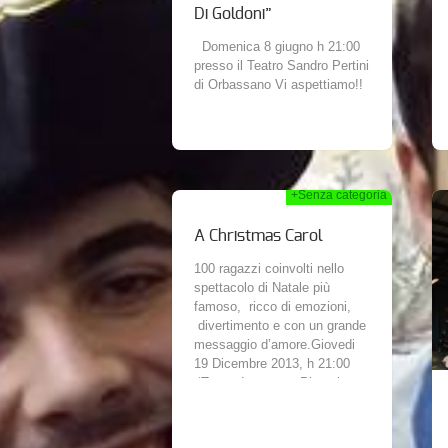
Di Goldoni”
Domenica 8 giugno h 21:00
presso il Teatro Sandro Pertini
di Orbassano Vi aspettiamo!!
+Senza categoria
26th Nov 2013
17th Nov 2013
A Christmas Carol
100 ragazzi coinvolti nello
spettacolo di Natale più
famoso, ricco di emozioni,
divertimento e con un grande
messaggio d’amore.Giovedi
19 Dicembre 2013, h 21:00
‘Teatro Incontro , Pinerolo.
Venerdi 20...