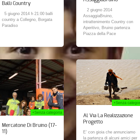
Balli Country
2 giugno 2014
5 giugno 2014 h 21:00 balli
AssaggiaBruino,
country a Collegno, Borgata
intrattenimento Country con
Paradiso
Aperitivo, Bruino partenza
Piazza della Pace
05th Nov 2013
28th
+Senza categor
+Senza categoria
Al Via La Realizzazione
Progetto
Mercatone Di Bruino (17-
11)
E’ con gioia che annunciamo
la partenza di alcuni amici per