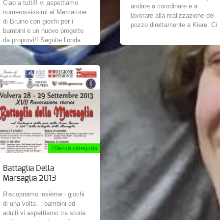
Ciao a tutti!! vi aspettiamo
andare a coordinare e a
numerossissimi al Mercatone
lavorare alla realizzazione del
di Bruino con giochi per i
pozzo direttamente a Kiere. Ci
bambini e un nuovo progetto
teniamo a precisare che il...
da proporvi!! Seguite l’onda
colorata di imiut!! Non
mancate!!!
+Senza categoria
Battaglia Della
Marsaglia 2013
Riscopriamo insieme i giochi
di una volta… bambini ed
adulti vi aspettiamo tra storia