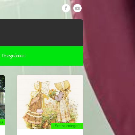
Disegnamoci
h Mar 2014
ia
+Senza categoria