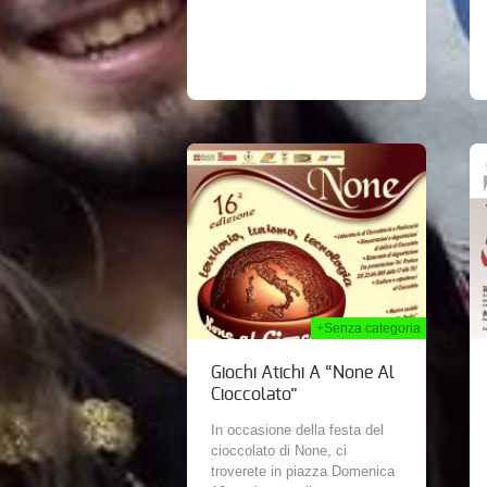
28th Set 2013
01st Set 2013
+Senza categoria
Giochi Atichi A “None Al
Cioccolato”
In occasione della festa del
cioccolato di None, ci
troverete in piazza Domenica