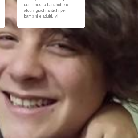
con il nostro banchetto e
alcuni giochi antichi per
bambini e adulti. Vi
aspettiamo numerosi!