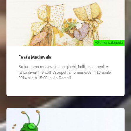
+Senza categoria
Festa Medievale
Bruino torna medievale con giochi, balli, spettacoli e
tanto divertimento!! Vi aspettiamo numerosi il 13 aprile
2014 alle h 15:00 in via Roma!!
013