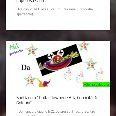
Luglio Paesana
26 luglio 2014 Piazza Statuto, Paesana (Fotografie
spettacolo)
014
+Senza categoria
Spettacolo “Dalla Clownerie Alla Comicità Di
Goldoni”
Domenica 8 giugno h 21:00 presso il Teatro Sandro