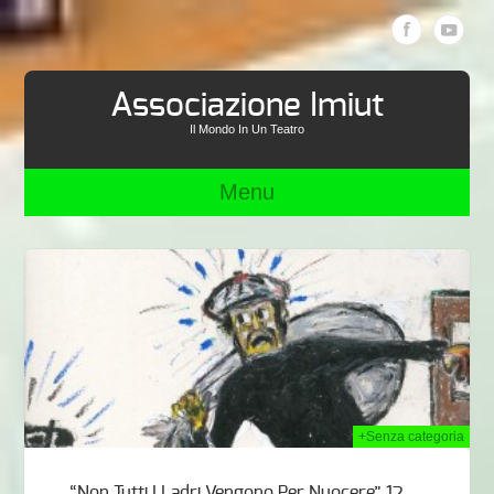
Associazione Imiut
Il Mondo In Un Teatro
Menu
014
+Senza categoria
“Non Tutti I Ladri Vengono Per Nuocere” 12