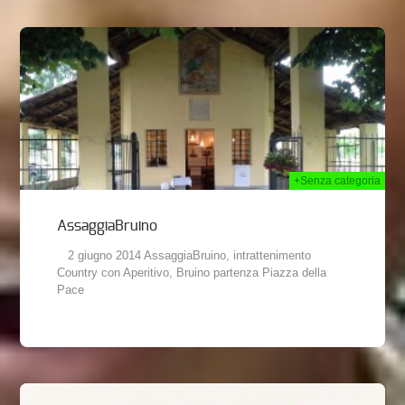
2014
+Senza categoria
AssaggiaBruino
2 giugno 2014 AssaggiaBruino, intrattenimento
Country con Aperitivo, Bruino partenza Piazza della
Pace
014