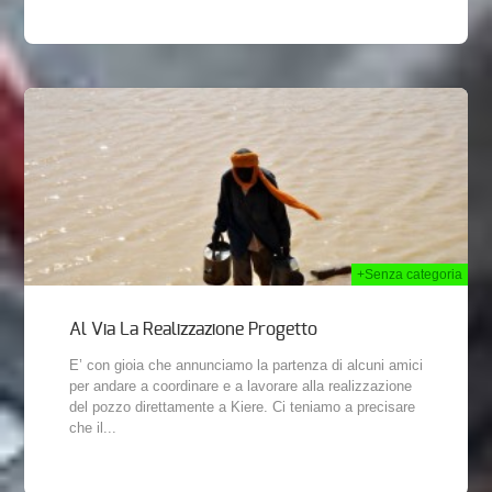
2013
+Senza categoria
Al Via La Realizzazione Progetto
E’ con gioia che annunciamo la partenza di alcuni amici
per andare a coordinare e a lavorare alla realizzazione
del pozzo direttamente a Kiere. Ci teniamo a precisare
che il...