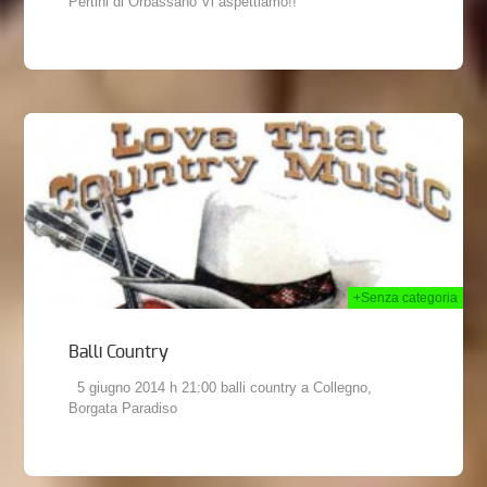
Pertini di Orbassano Vi aspettiamo!!
2014
+Senza categoria
Balli Country
5 giugno 2014 h 21:00 balli country a Collegno,
Borgata Paradiso