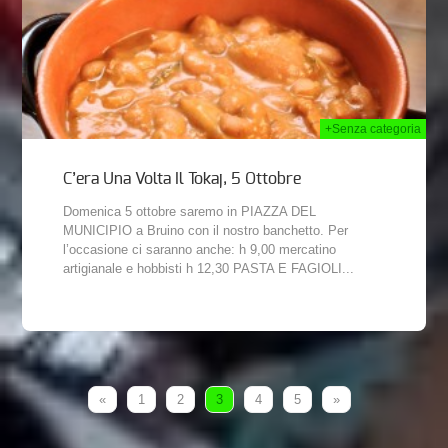
+Senza categoria
C’era Una Volta Il Tokaj, 5 Ottobre
Domenica 5 ottobre saremo in PIAZZA DEL
MUNICIPIO a Bruino con il nostro banchetto. Per
l’occasione ci saranno anche: h 9,00 mercatino
artigianale e hobbisti h 12,30 PASTA E FAGIOLI...
«
1
2
3
4
5
»