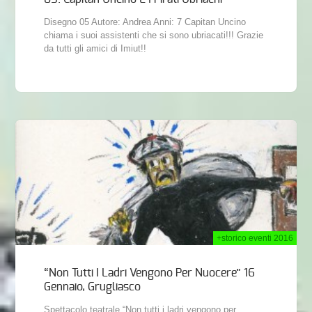
Disegno 05 Autore: Andrea Anni: 7 Capitan Uncino
chiama i suoi assistenti che si sono ubriacati!!! Grazie
da tutti gli amici di Imiut!!
2015
+storico eventi 2016
“Non Tutti I Ladri Vengono Per Nuocere” 16
Gennaio, Grugliasco
Spettacolo teatrale “Non tutti i ladri vengono per