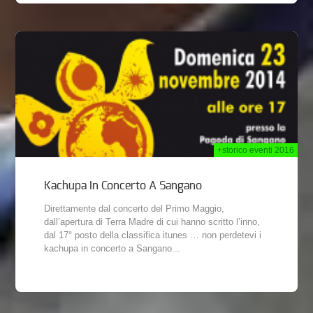
2014
+storico eventi 2016
Kachupa In Concerto A Sangano
Direttamente dal concerto del Primo Maggio,
dall’apertura di Terra Madre di cui hanno scritto l’inno,
dal 17° posto della classifica itunes … non perdetevi i
kachupa in concerto a Sangano...