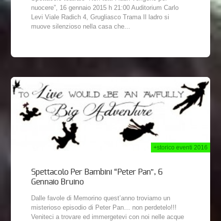
nuocere”, 16 gennaio 2015 h 21:00 Auditorium Carlo
Levi Viale Radich 4, Grugliasco Trama Il ladro si
muove silenzioso nella casa che...
2015
+storico eventi 2016
Spettacolo Per Bambini “Peter Pan”, 6
Gennaio Bruino
Dalle favole di Memorino quest’anno troviamo un
misterioso episodio di Peter Pan… non perdetelo!!!
Veniteci a trovare ed immergetevi con noi nelle acque