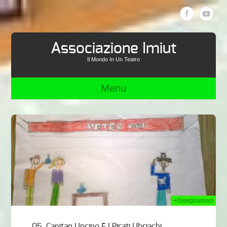
Associazione Imiut
Il Mondo In Un Teatro
Menu
2015
+Disegnamoci
05. Capitan Uncino E I Pirati Ubriachi