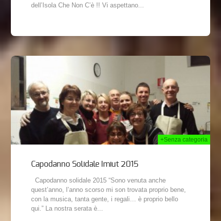
dell’Isola Che Non C’è !! Vi aspettano...
2015
+Senza categoria
Capodanno Solidale Imiut 2015
Capodanno solidale 2015 “Sono venuta anche
quest’anno, l’anno scorso mi son trovata proprio bene,
con la musica, tanta gente, i regali… è proprio bello
qui.” La nostra serata è...